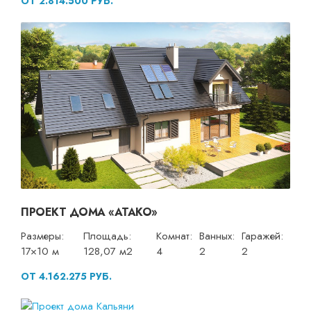
ОТ 2.814.500 РУБ.
ПРОЕКТ ДОМА «АТАКО»
Размеры:
Площадь:
Комнат:
Ванных:
Гаражей:
17×10 м
128,07 м2
4
2
2
ОТ 4.162.275 РУБ.