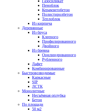
Газосиликат
Пеноблок
Керамзитобетон
Полистиролбетон
Теплоблок
Из кирпича
Деревянные
Из бруса
Клееного
Профилированного
Двойного
Из бревна
Оцилиндрованного
Рубленного
Лафет
Комбинированные
Быстровозводимые
Каркасные
SIP
ЛСТК
Монолитные
Несъёмная оплубка
Бетон
По площади
50 м2