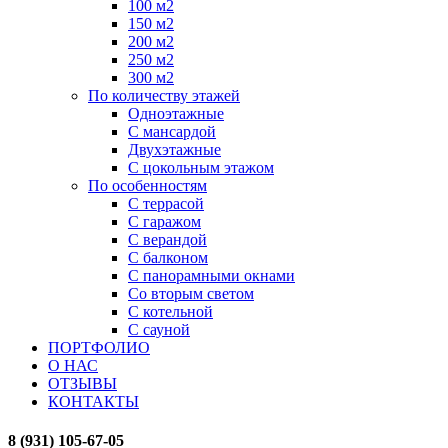
100 м2
150 м2
200 м2
250 м2
300 м2
По количеству этажей
Одноэтажные
С мансардой
Двухэтажные
С цокольным этажом
По особенностям
С террасой
С гаражом
С верандой
С балконом
С панорамными окнами
Со вторым светом
С котельной
С сауной
ПОРТФОЛИО
О НАС
ОТЗЫВЫ
КОНТАКТЫ
8 (931) 105-67-05